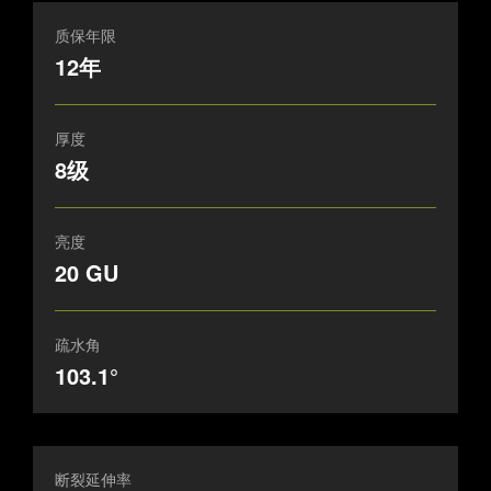
质保年限
12年
厚度
8级
亮度
20 GU
疏水角
103.1°
断裂延伸率