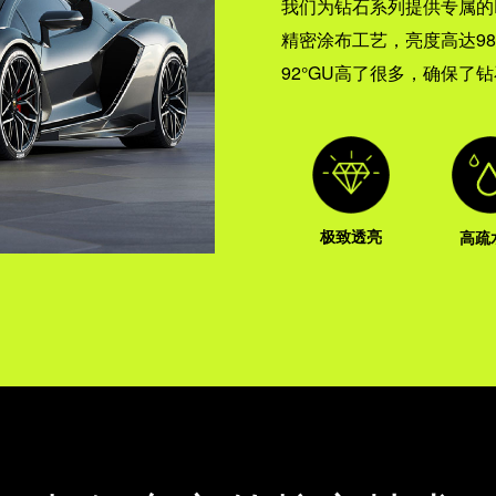
我们为钻石系列提供专属的Po
精密涂布工艺，亮度高达9
92°GU高了很多，确保了
极致透亮
高疏