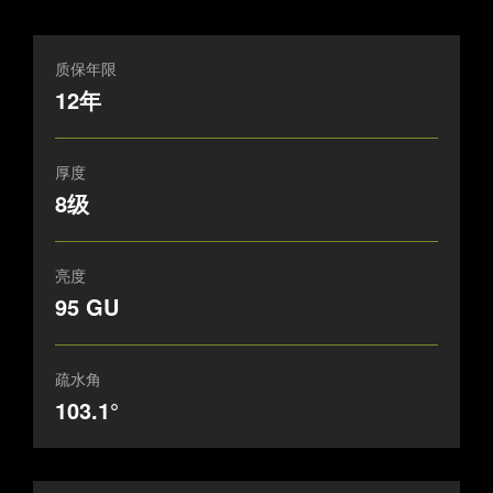
质保年限
12年
厚度
8级
亮度
95 GU
疏水角
103.1°